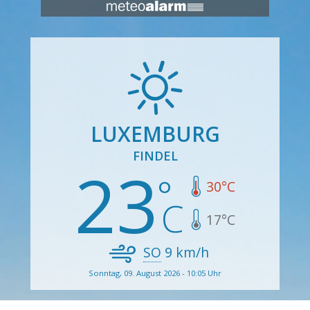
LUXEMBURG
FINDEL
23
30
°C
17
°C
SO
9
km/h
Sonntag, 09. August 2026 - 10:05 Uhr