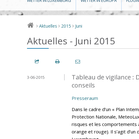
WETTER IN LUXEMBURG
WETTER IN EUROPA
FLUGW
Aktuelles
2015
Juni
>
>
>
Aktuelles - Juni 2015
Tableau de vigilance 
3-06-2015
conseils
Presseraum
Dans le cadre d’un « Plan Intem
Protection Nationale, MeteoLux 
risques et les comportements 
orange et rouge). Il s’agit d’
Luxembourg.