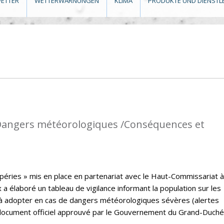
ETTER
WETTERWARNUNGEN
KLIMA
PRODUKTE UND DIENSTL
: Dangers météorologiques /Conséquences et
péries » mis en place en partenariat avec le Haut-Commissariat à
a élaboré un tableau de vigilance informant la population sur les
à adopter en cas de dangers météorologiques sévères (alertes
un document officiel approuvé par le Gouvernement du Grand-Duché