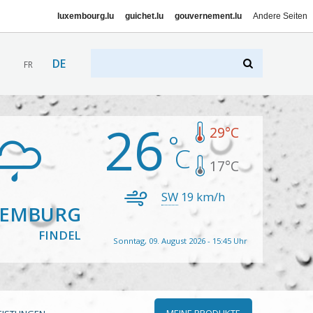
luxembourg.lu
guichet.lu
gouvernement.lu
Andere Seiten
DE
FR
26
29
°C
17
°C
SW
19
km/h
XEMBURG
FINDEL
Sonntag, 09. August 2026 - 15:45 Uhr
MEINE PRODUKTE