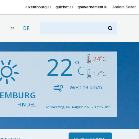
luxembourg.lu
guichet.lu
gouvernement.lu
Andere Seiten
DE
FR
22
24
°C
17
°C
West
19
km/h
XEMBURG
FINDEL
Donnerstag, 06. August 2026 - 17:25 Uhr
MEINE PRODUKTE