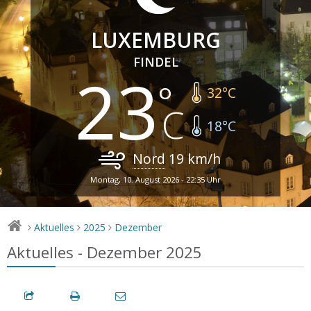
LUXEMBURG
FINDEL
23
32
°C
18
°C
Nord
19
km/h
Montag, 10. August 2026 - 22:35 Uhr
Aktuelles
2025
Dezember
>
>
>
Aktuelles - Dezember 2025