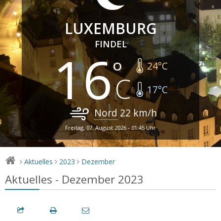
LUXEMBURG
FINDEL
16
24
°C
17
°C
Nord
22
km/h
Freitag, 07. August 2026 - 01:45 Uhr
Aktuelles
2023
Dezember
>
>
>
Aktuelles - Dezember 2023