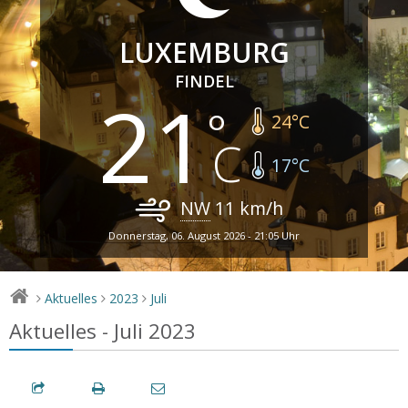
LUXEMBURG
FINDEL
21
24
°C
17
°C
NW
11
km/h
Donnerstag, 06. August 2026 - 21:05 Uhr
Aktuelles
2023
Juli
>
>
>
Aktuelles - Juli 2023