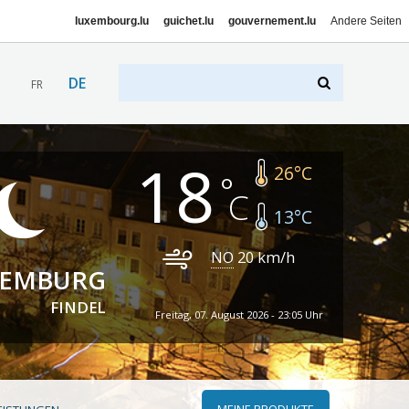
luxembourg.lu
guichet.lu
gouvernement.lu
Andere Seiten
DE
FR
18
26
°C
13
°C
NO
20
km/h
XEMBURG
FINDEL
Freitag, 07. August 2026 - 23:05 Uhr
MEINE PRODUKTE