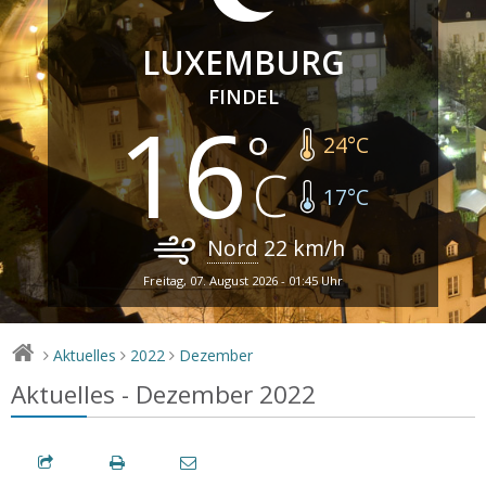
LUXEMBURG
FINDEL
16
24
°C
17
°C
Nord
22
km/h
Freitag, 07. August 2026 - 01:45 Uhr
Aktuelles
2022
Dezember
>
>
>
Aktuelles - Dezember 2022