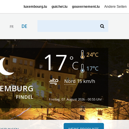
luxembourg.lu
guichet.lu
gouvernement.lu
Andere Seiten
DE
FR
17
24
°C
17
°C
Nord
15
km/h
XEMBURG
FINDEL
Freitag, 07. August 2026 - 00:55 Uhr
MEINE PRODUKTE