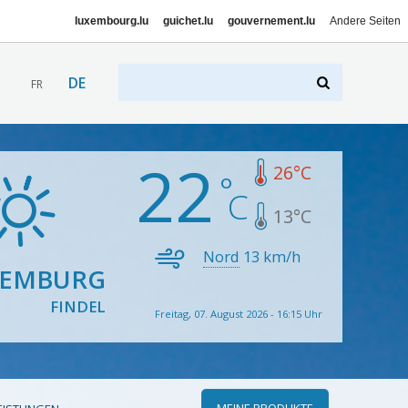
luxembourg.lu
guichet.lu
gouvernement.lu
Andere Seiten
DE
FR
22
26
°C
13
°C
Nord
13
km/h
XEMBURG
FINDEL
Freitag, 07. August 2026 - 16:15 Uhr
MEINE PRODUKTE