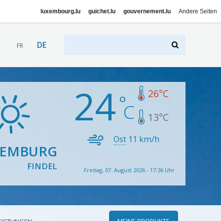
luxembourg.lu
guichet.lu
gouvernement.lu
Andere Seiten
DE
FR
24
26
°C
13
°C
Ost
11
km/h
XEMBURG
FINDEL
Freitag, 07. August 2026 - 17:36 Uhr
MEINE PRODUKTE