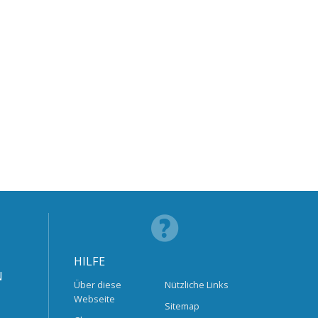
HILFE
N
Über diese
Nützliche Links
Webseite
Sitemap