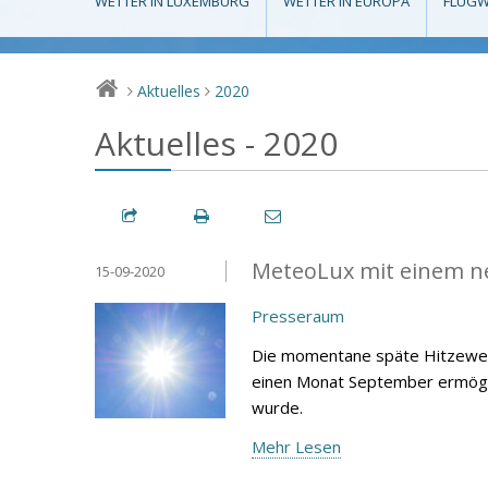
WETTER IN LUXEMBURG
WETTER IN EUROPA
FLUGW
Aktuelles
2020
>
>
Aktuelles - 2020
MeteoLux mit einem n
15-09-2020
Presseraum
Die momentane späte Hitzewel
einen Monat September ermöglic
wurde.
Mehr Lesen