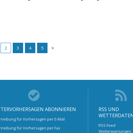
2
3
4
5
TERVORHERSAGEN ABONNIEREN
RSS UND
WETTERDATE
hreibung für Vorhersagen per E-Mail
RSS Feed
hreibung für Vorhersagen per Fax
Wetterwarnungen