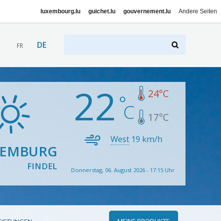
luxembourg.lu
guichet.lu
gouvernement.lu
Andere Seiten
DE
FR
22
24
°C
17
°C
West
19
km/h
XEMBURG
FINDEL
Donnerstag, 06. August 2026 - 17:15 Uhr
MEINE PRODUKTE