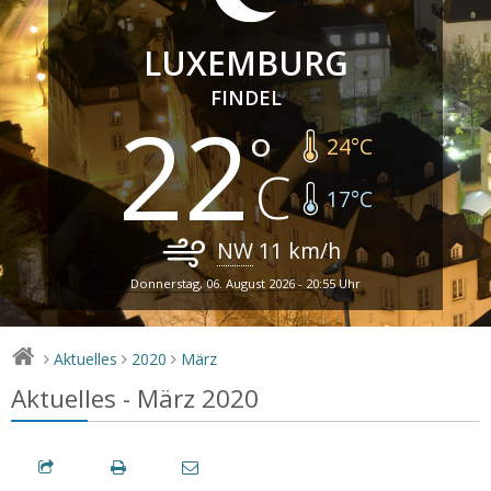
LUXEMBURG
FINDEL
22
24
°C
17
°C
NW
11
km/h
Donnerstag, 06. August 2026 - 20:55 Uhr
Aktuelles
2020
März
>
>
>
Aktuelles - März 2020