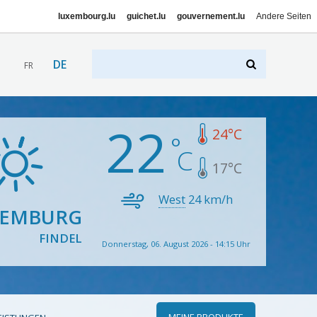
luxembourg.lu
guichet.lu
gouvernement.lu
Andere Seiten
DE
FR
22
24
°C
17
°C
West
24
km/h
XEMBURG
FINDEL
Donnerstag, 06. August 2026 - 14:15 Uhr
MEINE PRODUKTE