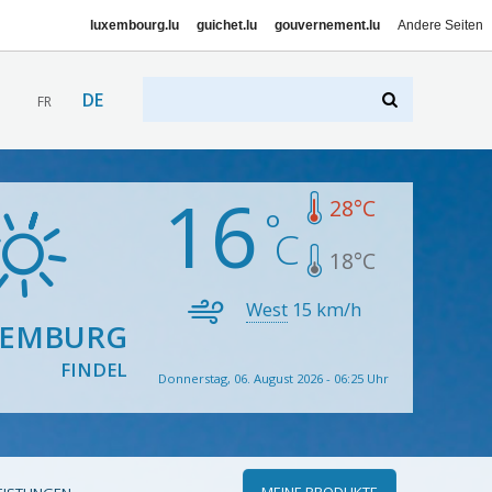
luxembourg.lu
guichet.lu
gouvernement.lu
Andere Seiten
DE
FR
16
28
°C
18
°C
West
15
km/h
XEMBURG
FINDEL
Donnerstag, 06. August 2026 - 06:25 Uhr
MEINE PRODUKTE