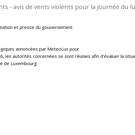
s - avis de vents violents pour la journée du l
rmation et presse du gouvernement
logiques annoncées par MeteoLux pour
16, les autorités concernées se sont réunies afin d’évaluer la situa
hé de Luxembourg.