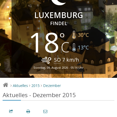
LUXEMBURG
FINDEL
18
30
°C
13
°C
SO
7
km/h
Sonntag, 09. August 2026 - 05:16 Uhr
Aktuelles
2015
Dezember
>
>
>
Aktuelles - Dezember 2015