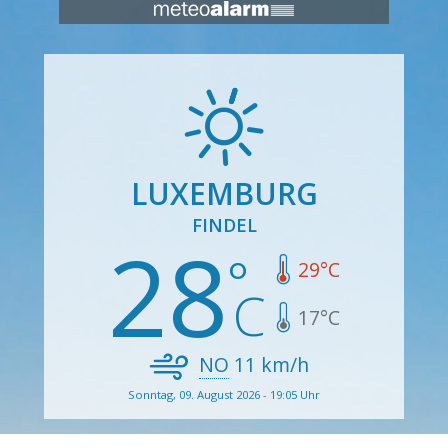
LUXEMBURG
FINDEL
28
29
°C
17
°C
NO
11
km/h
Sonntag, 09. August 2026 - 19:05 Uhr