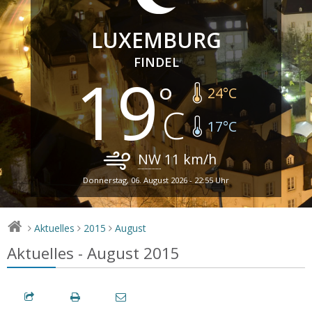
LUXEMBURG
FINDEL
19
24
°C
17
°C
NW
11
km/h
Donnerstag, 06. August 2026 - 22:55 Uhr
Aktuelles
2015
August
>
>
>
Aktuelles - August 2015