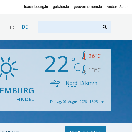
luxembourg.lu
guichet.lu
gouvernement.lu
Andere Seiten
DE
FR
22
26
°C
13
°C
Nord
13
km/h
XEMBURG
FINDEL
Freitag, 07. August 2026 - 16:25 Uhr
MEINE PRODUKTE