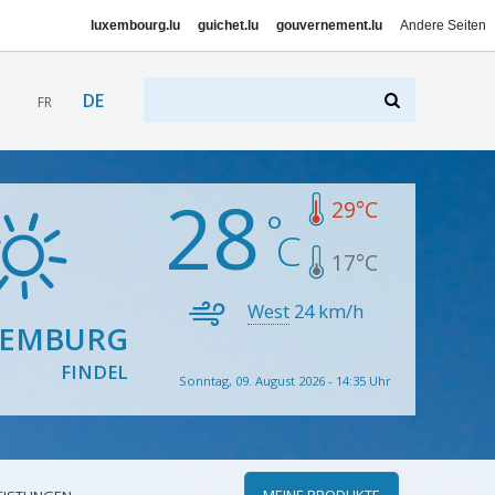
luxembourg.lu
guichet.lu
gouvernement.lu
Andere Seiten
DE
FR
28
29
°C
17
°C
West
24
km/h
XEMBURG
FINDEL
Sonntag, 09. August 2026 - 14:35 Uhr
MEINE PRODUKTE