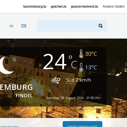
luxembourg.lu
guichet.lu
gouvernement.lu
Andere Seiten
DE
FR
24
30
°C
13
°C
Süd
2
km/h
XEMBURG
FINDEL
Samstag, 08. August 2026 - 21:05 Uhr
MEINE PRODUKTE