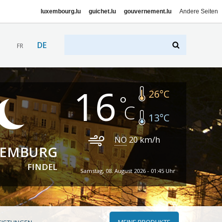
luxembourg.lu
guichet.lu
gouvernement.lu
Andere Seiten
DE
FR
16
26
°C
13
°C
NO
20
km/h
XEMBURG
FINDEL
Samstag, 08. August 2026 - 01:45 Uhr
MEINE PRODUKTE