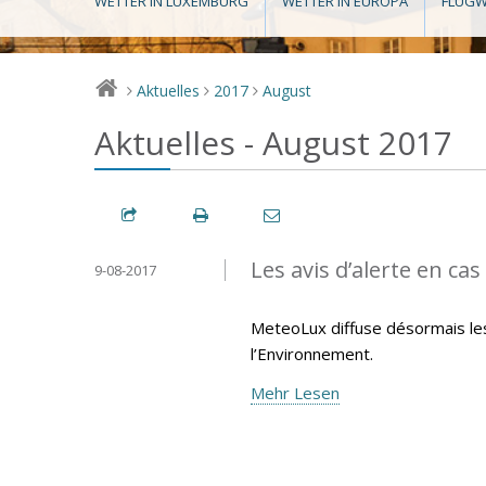
WETTER IN LUXEMBURG
WETTER IN EUROPA
FLUGW
Aktuelles
2017
August
>
>
>
Aktuelles - August 2017
Les avis d’alerte en ca
9-08-2017
MeteoLux diffuse désormais les 
l’Environnement.
Mehr Lesen