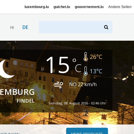
luxembourg.lu
guichet.lu
gouvernement.lu
Andere Seiten
DE
FR
15
26
°C
13
°C
NO
22
km/h
XEMBURG
FINDEL
Samstag, 08. August 2026 - 02:46 Uhr
MEINE PRODUKTE