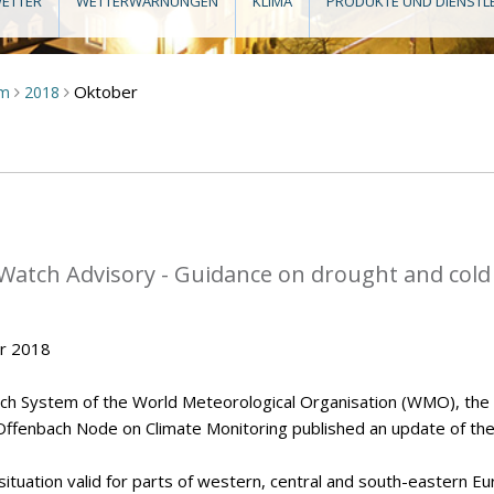
ETTER
WETTERWARNUNGEN
KLIMA
PRODUKTE UND DIENSTL
Oktober
um
2018
>
>
Watch Advisory - Guidance on drought and cold
er 2018
tch System of the World Meteorological Organisation (WMO), the
Offenbach Node on Climate Monitoring published an update of th
situation valid for parts of western, central and south-eastern Eu