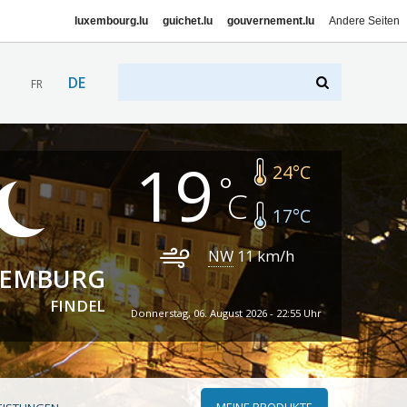
luxembourg.lu
guichet.lu
gouvernement.lu
Andere Seiten
DE
FR
19
24
°C
17
°C
NW
11
km/h
XEMBURG
FINDEL
Donnerstag, 06. August 2026 - 22:55 Uhr
MEINE PRODUKTE