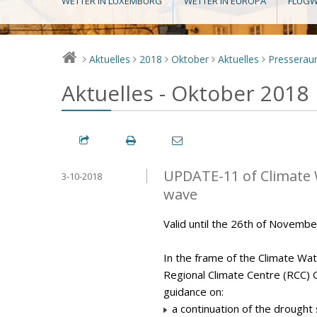
WETTER IN LUXEMBURG
WETTER IN EUROPA
FLUGW
Aktuelles
2018
Oktober
Aktuelles
Pressera
>
>
>
>
>
Aktuelles - Oktober 2018
UPDATE-11 of Climate 
3-10-2018
wave
Valid until the 26th of Novemb
In the frame of the Climate Wa
Regional Climate Centre (RCC) 
guidance on:
a continuation of the drought 