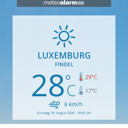
LUXEMBURG
FINDEL
28
29
°C
17
°C
6
km/h
Sonntag, 09. August 2026 - 18:05 Uhr