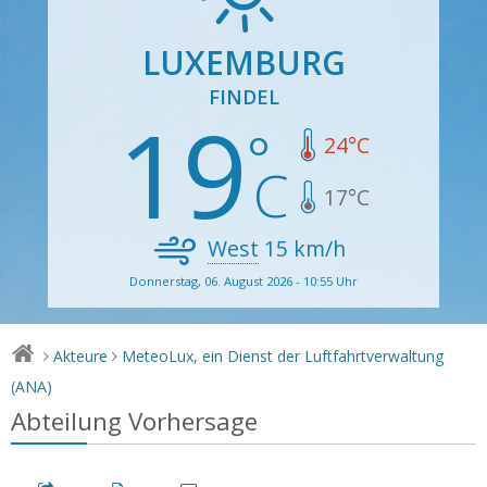
LUXEMBURG
FINDEL
19
24
°C
17
°C
West
15
km/h
Donnerstag, 06. August 2026 - 10:55 Uhr
Akteure
MeteoLux, ein Dienst der Luftfahrtverwaltung
>
>
(ANA)
Abteilung Vorhersage